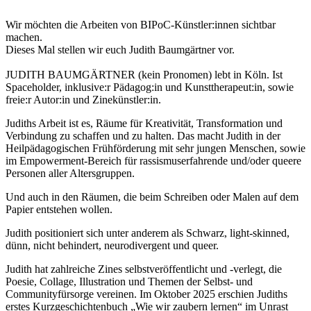
Wir möchten die Arbeiten von BIPoC-Künstler:innen sichtbar
machen.
Dieses Mal stellen wir euch Judith Baumgärtner vor.
JUDITH BAUMGÄRTNER (kein Pronomen) lebt in Köln. Ist
Spaceholder, inklusive:r Pädagog:in und Kunsttherapeut:in, sowie
freie:r Autor:in und Zinekünstler:in.
Judiths Arbeit ist es, Räume für Kreativität, Transformation und
Verbindung zu schaffen und zu halten. Das macht Judith in der
Heilpädagogischen Frühförderung mit sehr jungen Menschen, sowie
im Empowerment-Bereich für rassismuserfahrende und/oder queere
Personen aller Altersgruppen.
Und auch in den Räumen, die beim Schreiben oder Malen auf dem
Papier entstehen wollen.
Judith positioniert sich unter anderem als Schwarz, light-skinned,
dünn, nicht behindert, neurodivergent und queer.
Judith hat zahlreiche Zines selbstveröffentlicht und -verlegt, die
Poesie, Collage, Illustration und Themen der Selbst- und
Communityfürsorge vereinen. Im Oktober 2025 erschien Judiths
erstes Kurzgeschichtenbuch „Wie wir zaubern lernen“ im Unrast