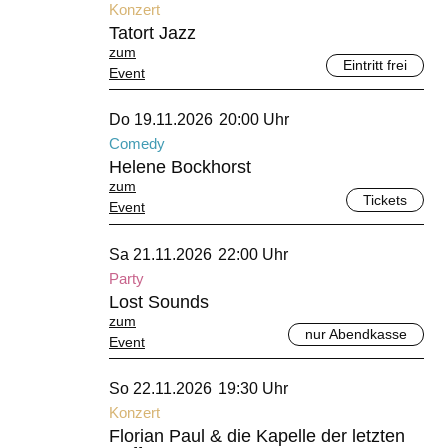
Konzert
Tatort Jazz
zum
Eintritt frei
Event
November 2026
Do 19.11.2026
20:00 Uhr
Comedy
Helene Bockhorst
zum
Tickets
Event
November 2026
Sa 21.11.2026
22:00 Uhr
Party
Lost Sounds
zum
nur Abendkasse
Event
November 2026
So 22.11.2026
19:30 Uhr
Konzert
Florian Paul & die Kapelle der letzten