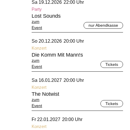
Sa 19.12.2026
22:00 Uhr
Party
Lost Sounds
zum
nur Abendkasse
Event
Dezember 2026
So 20.12.2026
20:00 Uhr
Konzert
Die Komm Mit Mann!s
zum
Tickets
Event
Januar 2027
Sa 16.01.2027
20:00 Uhr
Konzert
The Notwist
zum
Tickets
Event
Januar 2027
Fr 22.01.2027
20:00 Uhr
Konzert