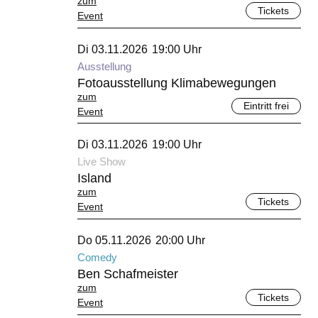
zum
Tickets
Event
November 2026
Di 03.11.2026
19:00 Uhr
Ausstellung
Fotoausstellung Klimabewegungen
zum
Eintritt frei
Event
November 2026
Di 03.11.2026
19:00 Uhr
Live Show
Island
zum
Tickets
Event
November 2026
Do 05.11.2026
20:00 Uhr
Comedy
Ben Schafmeister
zum
Tickets
Event