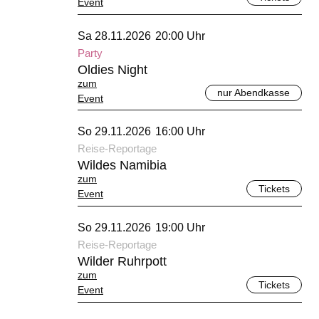
Event
November 2026
Sa 28.11.2026
20:00 Uhr
Party
Oldies Night
zum
nur Abendkasse
Event
November 2026
So 29.11.2026
16:00 Uhr
Reise-Reportage
Wildes Namibia
zum
Tickets
Event
November 2026
So 29.11.2026
19:00 Uhr
Reise-Reportage
Wilder Ruhrpott
zum
Tickets
Event
Dezember 2026