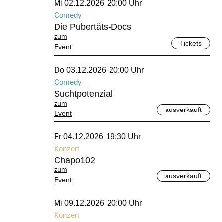
Mi 02.12.2026
20:00 Uhr
Comedy
Die Pubertäts-Docs
zum
Tickets
Event
Dezember 2026
Do 03.12.2026
20:00 Uhr
Comedy
Suchtpotenzial
zum
ausverkauft
Event
Dezember 2026
Fr 04.12.2026
19:30 Uhr
Konzert
Chapo102
zum
ausverkauft
Event
Dezember 2026
Mi 09.12.2026
20:00 Uhr
Konzert