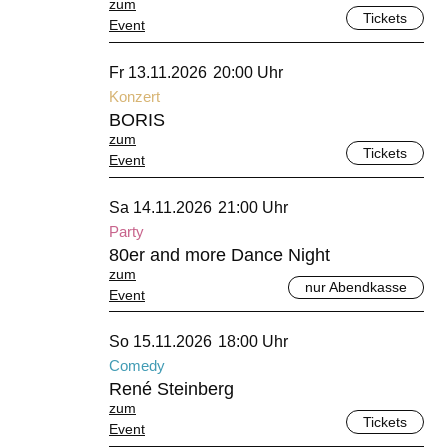
zum
Tickets
Event
November 2026
Fr 13.11.2026
20:00 Uhr
Konzert
BORIS
zum
Tickets
Event
November 2026
Sa 14.11.2026
21:00 Uhr
Party
80er and more Dance Night
zum
nur Abendkasse
Event
November 2026
So 15.11.2026
18:00 Uhr
Comedy
René Steinberg
zum
Tickets
Event