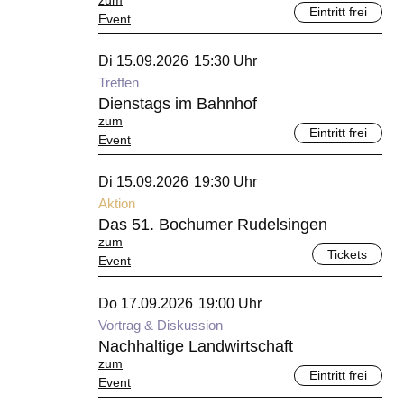
zum
Eintritt frei
Event
September 2026
Di 15.09.2026
15:30 Uhr
Treffen
Dienstags im Bahnhof
zum
Eintritt frei
Event
September 2026
Di 15.09.2026
19:30 Uhr
Aktion
Das 51. Bochumer Rudelsingen
zum
Tickets
Event
September 2026
Do 17.09.2026
19:00 Uhr
Vortrag & Diskussion
Nachhaltige Landwirtschaft
zum
Eintritt frei
Event