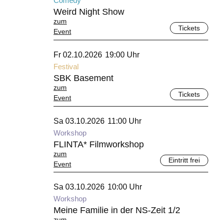
Comedy
Weird Night Show
zum
Tickets
Event
Oktober 2026
Fr 02.10.2026
19:00 Uhr
Festival
SBK Basement
zum
Tickets
Event
Oktober 2026
Sa 03.10.2026
11:00 Uhr
Workshop
FLINTA* Filmworkshop
zum
Eintritt frei
Event
Oktober 2026
Sa 03.10.2026
10:00 Uhr
Workshop
Meine Familie in der NS-Zeit 1/2
zum