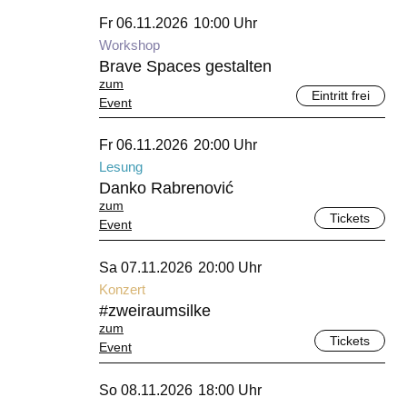
November 2026
Fr 06.11.2026
10:00 Uhr
Workshop
Brave Spaces gestalten
zum
Eintritt frei
Event
November 2026
Fr 06.11.2026
20:00 Uhr
Lesung
Danko Rabrenović
zum
Tickets
Event
November 2026
Sa 07.11.2026
20:00 Uhr
Konzert
#zweiraumsilke
zum
Tickets
Event
November 2026
So 08.11.2026
18:00 Uhr