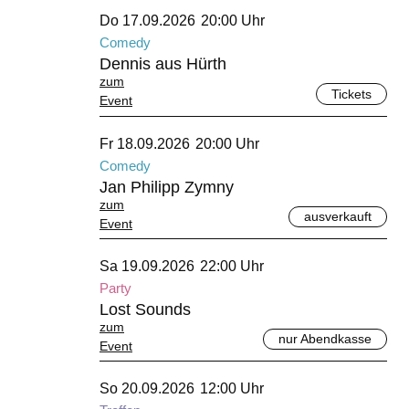
September 2026
Do 17.09.2026
20:00 Uhr
Comedy
Dennis aus Hürth
zum
Tickets
Event
September 2026
Fr 18.09.2026
20:00 Uhr
Comedy
Jan Philipp Zymny
zum
ausverkauft
Event
September 2026
Sa 19.09.2026
22:00 Uhr
Party
Lost Sounds
zum
nur Abendkasse
Event
September 2026
So 20.09.2026
12:00 Uhr