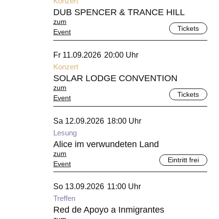
Konzert
DUB SPENCER & TRANCE HILL
zum
Tickets
Event
September 2026
Fr 11.09.2026
20:00 Uhr
Konzert
SOLAR LODGE CONVENTION
zum
Tickets
Event
September 2026
Sa 12.09.2026
18:00 Uhr
Lesung
Alice im verwundeten Land
zum
Eintritt frei
Event
September 2026
So 13.09.2026
11:00 Uhr
Treffen
Red de Apoyo a Inmigrantes