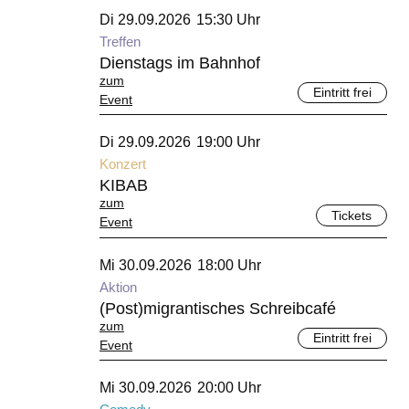
September 2026
Di 29.09.2026
15:30 Uhr
Treffen
Dienstags im Bahnhof
zum
Eintritt frei
Event
September 2026
Di 29.09.2026
19:00 Uhr
Konzert
KIBAB
zum
Tickets
Event
September 2026
Mi 30.09.2026
18:00 Uhr
Aktion
(Post)migrantisches Schreibcafé
zum
Eintritt frei
Event
September 2026
Mi 30.09.2026
20:00 Uhr