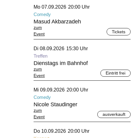
September 2026
Mo 07.09.2026
20:00 Uhr
Comedy
Masud Akbarzadeh
zum
Tickets
Event
September 2026
Di 08.09.2026
15:30 Uhr
Treffen
Dienstags im Bahnhof
zum
Eintritt frei
Event
September 2026
Mi 09.09.2026
20:00 Uhr
Comedy
Nicole Staudinger
zum
ausverkauft
Event
September 2026
Do 10.09.2026
20:00 Uhr