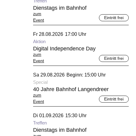
Treffen
Dienstags im Bahnhof
zum
Eintritt frei
Event
August 2026
Fr 28.08.2026
17:00 Uhr
Aktion
Digital Independence Day
zum
Eintritt frei
Event
August 2026
Sa 29.08.2026
Beginn: 15:00 Uhr
Special
40 Jahre Bahnhof Langendreer
zum
Eintritt frei
Event
September 2026
Di 01.09.2026
15:30 Uhr
Treffen
Dienstags im Bahnhof
zum