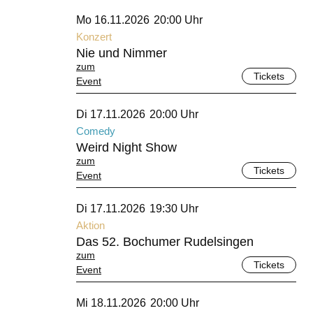
November 2026
Mo 16.11.2026
20:00 Uhr
Konzert
Nie und Nimmer
zum
Tickets
Event
November 2026
Di 17.11.2026
20:00 Uhr
Comedy
Weird Night Show
zum
Tickets
Event
November 2026
Di 17.11.2026
19:30 Uhr
Aktion
Das 52. Bochumer Rudelsingen
zum
Tickets
Event
November 2026
Mi 18.11.2026
20:00 Uhr