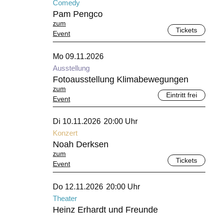
Comedy
Pam Pengco
zum
Tickets
Event
November 2026
Mo 09.11.2026
Ausstellung
Fotoausstellung Klimabewegungen
zum
Eintritt frei
Event
November 2026
Di 10.11.2026
20:00 Uhr
Konzert
Noah Derksen
zum
Tickets
Event
November 2026
Do 12.11.2026
20:00 Uhr
Theater
Heinz Erhardt und Freunde