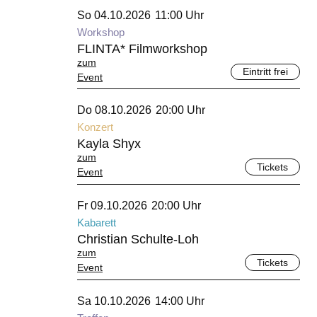
Oktober 2026
So 04.10.2026
11:00 Uhr
Workshop
FLINTA* Filmworkshop
zum
Eintritt frei
Event
Oktober 2026
Do 08.10.2026
20:00 Uhr
Konzert
Kayla Shyx
zum
Tickets
Event
Oktober 2026
Fr 09.10.2026
20:00 Uhr
Kabarett
Christian Schulte-Loh
zum
Tickets
Event
Oktober 2026
Sa 10.10.2026
14:00 Uhr