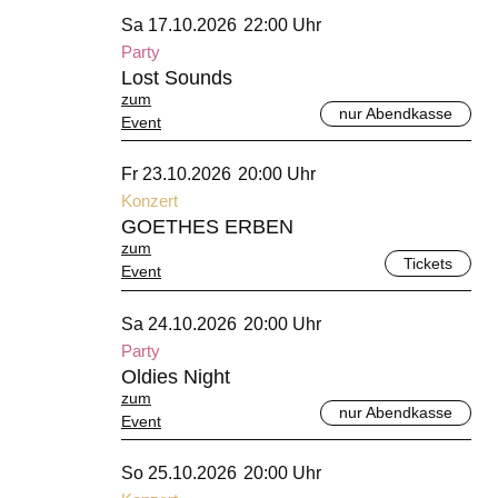
Oktober 2026
Sa 17.10.2026
22:00 Uhr
Party
Lost Sounds
zum
nur Abendkasse
Event
Oktober 2026
Fr 23.10.2026
20:00 Uhr
Konzert
GOETHES ERBEN
zum
Tickets
Event
Oktober 2026
Sa 24.10.2026
20:00 Uhr
Party
Oldies Night
zum
nur Abendkasse
Event
Oktober 2026
So 25.10.2026
20:00 Uhr