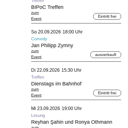
Treffen
BIPoC Treffen
zum
Eintritt frei
Event
September 2026
So 20.09.2026
18:00 Uhr
Comedy
Jan Philipp Zymny
zum
ausverkauft
Event
September 2026
Di 22.09.2026
15:30 Uhr
Treffen
Dienstags im Bahnhof
zum
Eintritt frei
Event
September 2026
Mi 23.09.2026
19:00 Uhr
Lesung
Reyhan Şahin und Ronya Othmann
zum