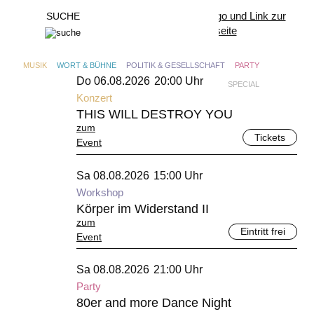
GESAMTPROGRAMM
Musik
Wort & Bühne
MUSIK
WORT & BÜHNE
POLITIK & GESELLSCHAFT
PARTY
August 2026
Politik & Gesellschaft
Do 06.08.2026
20:00 Uhr
Party
SPECIAL
Special
Konzert
THIS WILL DESTROY YOU
ALLGEMEINE INFORMATIONEN
zum
Tickets
Event
August 2026
Sa 08.08.2026
15:00 Uhr
Workshop
Körper im Widerstand II
zum
Eintritt frei
Event
August 2026
Sa 08.08.2026
21:00 Uhr
Party
80er and more Dance Night