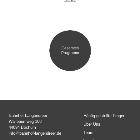
zurück
Gesamtes
Programm
Bahnhof Langendreer
Häufig gestellte Fragen
Wallbaumweg 108
Über Uns
44894 Bochum
Team
info@bahnhof-langendreer.de