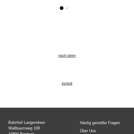
nach oben
zurück
Bahnhof Langendreer
Häufig gestellte Fragen
Wallbaumweg 108
Über Uns
44894 Bochum