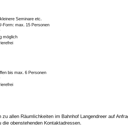
 kleinere Seminare etc.
 U-Form: max. 15 Personen
r
 möglich
ierefrei
effen bis max. 6 Personen
r
ierefrei
n zu allen Räumlichkeiten im Bahnhof Langendreer auf Anfra
zu die obenstehenden Kontaktadressen.