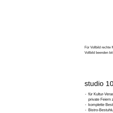
Für Vollbild rechte
Vollbild beenden b
studio 1
für Kultur-Vera
private Feiern 
komplette Bes
Bistro-Bestuhl