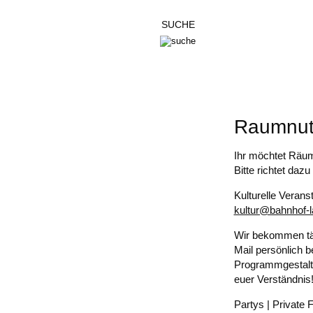
GESAMTPROGRAMM
Musik
Wort & Bühne
Politik & Gesellschaft
Party
Special
ALLGEMEINE INFORMATIONEN
Raumnut
Ihr möchtet Räum
Bitte richtet daz
Kulturelle Verans
kultur@bahnhof-l
Wir bekommen tägl
Mail persönlich b
Programmgestaltu
euer Verständnis
Partys | Private F