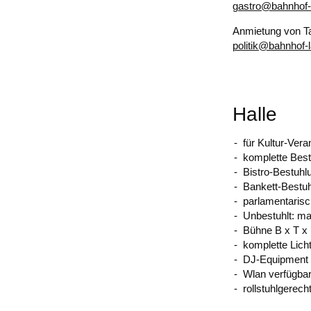
gastro@bahnhof-
Anmietung von T
politik@bahnhof-
Halle
für Kultur-Vera
komplette Bes
Bistro-Bestuhl
Bankett-Bestu
parlamentaris
Unbestuhlt: m
Bühne B x T x 
komplette Lich
DJ-Equipment
Wlan verfügba
rollstuhlgerech