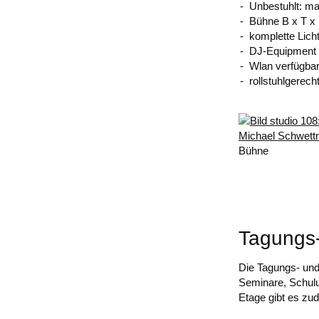
Unbestuhlt: m
Bühne B x T x 
komplette Lich
DJ-Equipment
Wlan verfügba
rollstuhlgerech
Bühne
Tagungs-
Die Tagungs- und
Seminare, Schulu
Etage gibt es zu