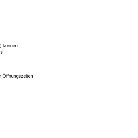
n) können
es
n Öffnungszeiten