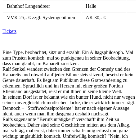
Bahnhof Langendreer
Halle
VVK 25,- € zzgl. Systemgebühren
AK 30,- €
Tickets
Eine Type, beobachtet, sitzt und erzählt. Ein Alltagsphilosoph. Mal
zum Prusten komisch, mal so punktgenau in seiner Beobachtung,
dass man glaubt, im Kabarett zu sitzen.
Ralf Senkel wandert zwischen den Grenzen der Comedy und des
Kabaretts und obwohl auf jeder Bühne stets sitzend, besetzt er kein
Genre dauerhaft. Es liegt am Publikum diese Gratwanderung zu
erkennen. Sprachlich und im Herzen mit einer großen Portion
Rheinland ausgestattet, reist er mit Ihnen in seine kleine Welt.
In seinem Dorf ist er bekannt wie ein bunter Hund, nicht nur wegen
seiner unvergleichlich modischen Jacke, die er wirklich immer trägt.
Dennoch – "Stoffwechselprobleme" hat er nach eigener Aussage
nicht, auch wenn man ihm dasgenau deshalb nachsagt.
Ralfs sogenannte "Berufsuntätigkeit" verschafft ihm Zeit zu
beobachten. Daher sind seine Geschichten mitten aus dem Alltag,
mal schräg, mal ernst, dabei immer scharfsinnig erfasst und ganz
wichtig: unglaublich komisch. Unfreiwillig komisch? "Nein, ich