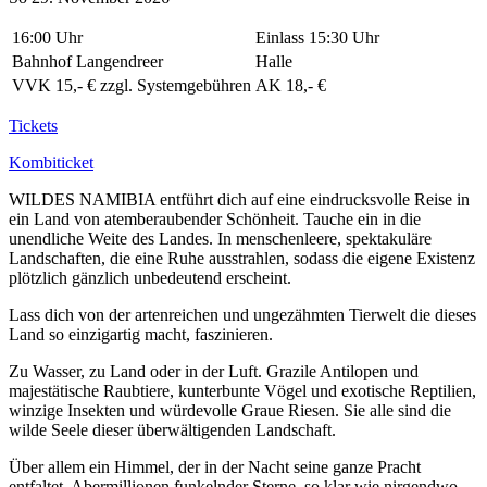
16:00 Uhr
Einlass 15:30 Uhr
Bahnhof Langendreer
Halle
VVK 15,- € zzgl. Systemgebühren
AK 18,- €
Tickets
Kombiticket
WILDES NAMIBIA entführt dich auf eine eindrucksvolle Reise in
ein Land von atemberaubender Schönheit. Tauche ein in die
unendliche Weite des Landes. In menschenleere, spektakuläre
Landschaften, die eine Ruhe ausstrahlen, sodass die eigene Existenz
plötzlich gänzlich unbedeutend erscheint.
Lass dich von der artenreichen und ungezähmten Tierwelt die dieses
Land so einzigartig macht, faszinieren.
Zu Wasser, zu Land oder in der Luft. Grazile Antilopen und
majestätische Raubtiere, kunterbunte Vögel und exotische Reptilien,
winzige Insekten und würdevolle Graue Riesen. Sie alle sind die
wilde Seele dieser überwältigenden Landschaft.
Über allem ein Himmel, der in der Nacht seine ganze Pracht
entfaltet, Abermillionen funkelnder Sterne, so klar wie nirgendwo