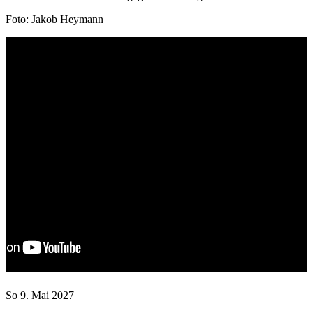
Foto: Jakob Heymann
Website
Jakob
Heymann
Instagram
Jakob
Heymann
Facebook
Jakob
Heymann
YouTube
Jakob
Heymann
So 9. Mai 2027