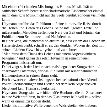
Mit einer erfrischenden Mischung aus Humor, Musikalität und
satirischer Schärfe beweist der charismatische Liedermacher einmal
mehr, dass gute Musik nicht nur die Seele berührt, sondern viel mehr
kann.
Heymann entführt das Publikum auf eine humorvolle Reise durch
die Höhen und Tiefen des Lebens. Seine intelligenten Texte und
mitreißenden Melodien treffen den Nerv der Zeit und bringen das
Publikum zum Schmunzeln und Nachdenken.
In einer Welt, die manchmal so absurd ist, dass einem das Lachen im
Halse stecken bleibt, schafft er es, den dunklen Wolken der Zeit mit
seinem Liedern Gewicht zu geben und zu nehmen.
"Man muss dem Chaos des Lebens mit einem Augenzwinkern
begegnen" und genau das setzt Heymann in seinem neuen
Programm meisterhaft um.
Dabei zeigt sich der Liedermacher als begnadeter Songwriter und
charmanter Entertainer, der das Publikum mit seiner natürlichen
Bühnenpräsenz in seinen Bann zieht.
Euch erwartet ein abwechslungsreicher, selbstironischer Abend
voller Überraschungen und Lieder, bei dem kein Auge trocken
bleibt und kein Thema zu heikel ist.
Heymanns Songs sind wie bitter-süße Bonbons, die die Zuschauer
in eine Welt entführen, in der das Glas immer halb voll ist – selbst
wenn es einmal zu kippen droht.
Lieder als ultimative Waffe gegen die Widrigkeiten des Lebens.