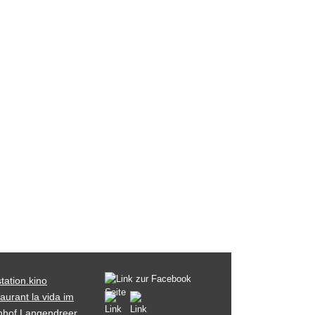
tation.kino
aurant la vida im
nhof Langendreer