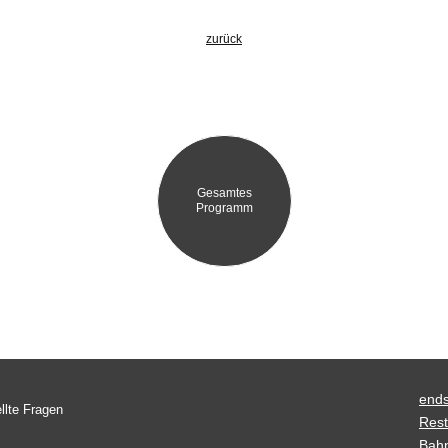
zurück
Gesamtes
Programm
ends
llte Fragen
Rest
Bah