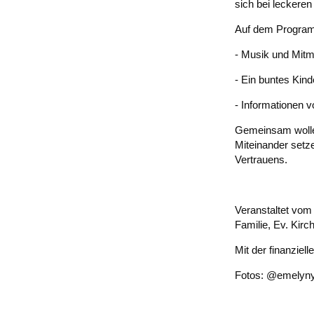
sich bei leckere
Auf dem Progra
- Musik und Mit
- Ein buntes Ki
- Informationen vo
Gemeinsam wollen 
Miteinander setz
Vertrauens.
Veranstaltet vom
Familie, Ev. Kir
Mit der finanzie
Fotos: @emelynya