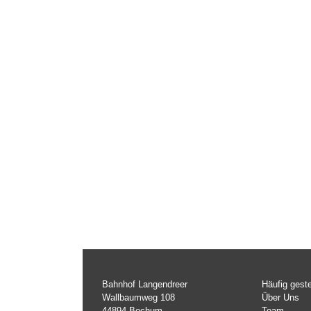
Bahnhof Langendreer
Häufig geste
Wallbaumweg 108
Über Uns
44894 Bochum
Team