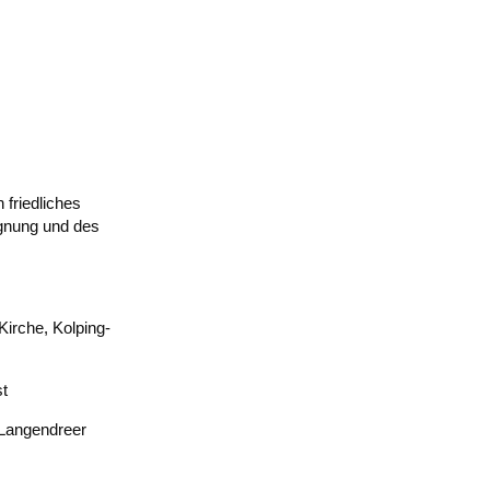
 friedliches
egnung und des
irche, Kolping-
t
 Langendreer