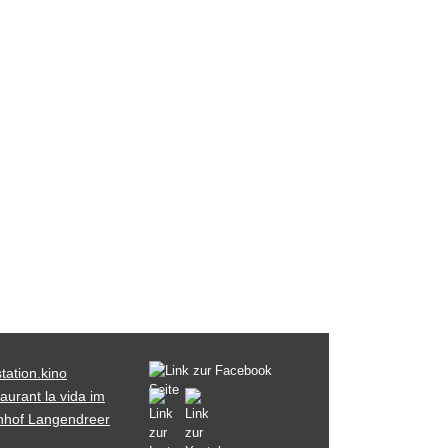
tation.kino
aurant la vida im
nhof Langendreer