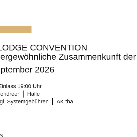
T
LODGE CONVENTION
ßergewöhnliche Zusammenkunft de
eptember 2026
Einlass 19:00 Uhr
endreer
Halle
zgl. Systemgebühren
AK tba
NS