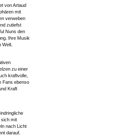
t von Artaud
phären mit
ten verweben
nd zutiefst
ful Nuns den
ng. Ihre Musik
n Welt.
ativen
lzen zu einer
ch kraftvolle,
te Fans ebenso
nd Kraft
ndringliche
sich mit
ln nach Licht
nt darauf.