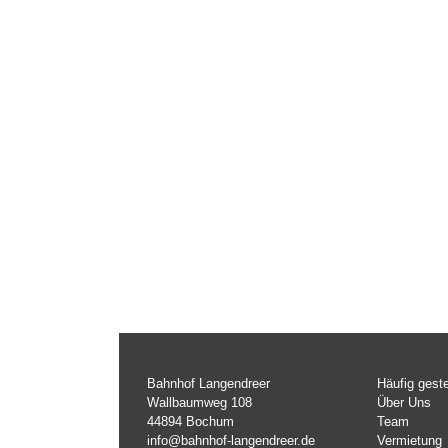
Bahnhof Langendreer
Häufig geste
Wallbaumweg 108
Über Uns
44894 Bochum
Team
info@bahnhof-langendreer.de
Vermietung