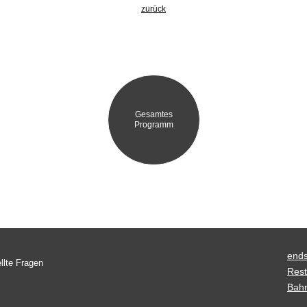
zurück
Gesamtes
Programm
ends
llte Fragen
Rest
Bah