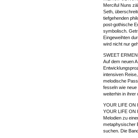
Merciful Nuns zä
Seth, überschrei
tiefgehenden phi
post-gothische Er
symbolisch. Getr
Eingeweihten dur
wird nicht nur geh
SWEET ERME
Auf dem neuen Alb
Entwicklungsproz
intensiven Reise,
melodische Passa
fesseln wie neu
weiterhin in ihre
YOUR LIFE ON
YOUR LIFE ON HOL
Melodien zu eine
metaphysischer Ei
suchen. Die Band 