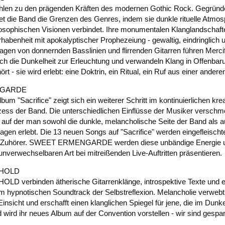
hlen zu den prägenden Kräften des modernen Gothic Rock. Gegründe
tet die Band die Grenzen des Genres, indem sie dunkle rituelle Atmos
losophischen Visionen verbindet. Ihre monumentalen Klanglandschaf
habenheit mit apokalyptischer Prophezeiung - gewaltig, eindringlich u
agen von donnernden Basslinien und flirrenden Gitarren führen Merci
ch die Dunkelheit zur Erleuchtung und verwandeln Klang in Offenbaru
ört - sie wird erlebt: eine Doktrin, ein Ritual, ein Ruf aus einer andere
NGARDE
um "Sacrifice" zeigt sich ein weiterer Schritt im kontinuierlichen kre
ess der Band. Die unterschiedlichen Einflüsse der Musiker verschme
 auf der man sowohl die dunkle, melancholische Seite der Band als au
gen erlebt. Die 13 neuen Songs auf "Sacrifice" werden eingefleisch
e Zuhörer. SWEET ERMENGARDE werden diese unbändige Energie u
r unverwechselbaren Art bei mitreißenden Live-Auftritten präsentieren.
 HOLD
D verbinden ätherische Gitarrenklänge, introspektive Texte und ei
m hypnotischen Soundtrack der Selbstreflexion. Melancholie verwebt 
nsicht und erschafft einen klanglichen Spiegel für jene, die im Dunke
wird ihr neues Album auf der Convention vorstellen - wir sind gespan