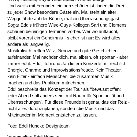
Und weil’s mit Freunden einfach schöner ist, laden die Drei
zu jeder Show besondere Gäste ein. Mal steht ein alter
Weggefährte auf der Bühne, mal ein Überraschungsgast.
Sogar Eddis frühere Wise-Guys-Kollegen Sari und Clemens
schauen bei einigen Terminen vorbei. Wer wo auftaucht,
bleibt vorerst ein Geheimnis - sicher ist nur: Es wird alles
andere als langweilig.
Musikalisch treffen Witz, Groove und gute Geschichten
aufeinander. Mal nachdenklich, mal albern, oft spontan - aber
immer echt. Eddi, Tobi und Jan liefern Konzerte mit reichlich
Energie, Charme und Improvisationsfreude. Kein Theater,
kein Filter - einfach Menschen, die zusammen Musik
machen und das Publikum mitnehmen.
Eddi beschreibt das Konzept der Tour als “bewusst offen:
jeder Abend soll anders sein, mit Raum für Spontanität und
Überraschungen”. Für diese Freunde ist genau das der Reiz -
nicht alles durchzuplanen, sondern die Musik und das
Miteinander im Moment entstehen zu lassen.
Foto: Eddi Hüneke Designteam
Veranstalter:
Eddi Hüneke