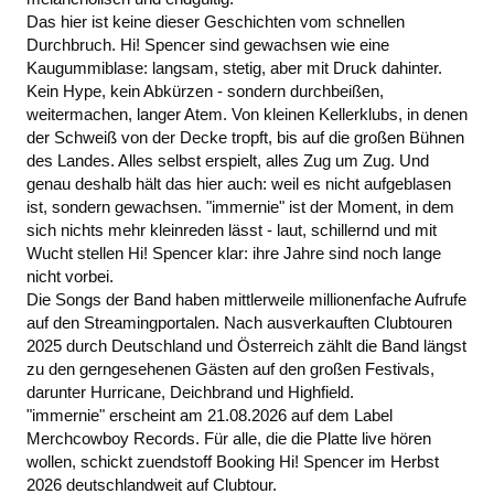
Das hier ist keine dieser Geschichten vom schnellen
Durchbruch. Hi! Spencer sind gewachsen wie eine
Kaugummiblase: langsam, stetig, aber mit Druck dahinter.
Kein Hype, kein Abkürzen - sondern durchbeißen,
weitermachen, langer Atem. Von kleinen Kellerklubs, in denen
der Schweiß von der Decke tropft, bis auf die großen Bühnen
des Landes. Alles selbst erspielt, alles Zug um Zug. Und
genau deshalb hält das hier auch: weil es nicht aufgeblasen
ist, sondern gewachsen. "immernie" ist der Moment, in dem
sich nichts mehr kleinreden lässt - laut, schillernd und mit
Wucht stellen Hi! Spencer klar: ihre Jahre sind noch lange
nicht vorbei.
Die Songs der Band haben mittlerweile millionenfache Aufrufe
auf den Streamingportalen. Nach ausverkauften Clubtouren
2025 durch Deutschland und Österreich zählt die Band längst
zu den gerngesehenen Gästen auf den großen Festivals,
darunter Hurricane, Deichbrand und Highfield.
"immernie" erscheint am 21.08.2026 auf dem Label
Merchcowboy Records. Für alle, die die Platte live hören
wollen, schickt zuendstoff Booking Hi! Spencer im Herbst
2026 deutschlandweit auf Clubtour.