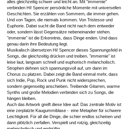
alles gleichzeitig schwer und leicht an. Mit "immernie"
verbinden Hi! Spencer persönliche Momente mit universellen
Geschichten. Sie erzählen von Sommern, die immer gehen.
Und von Tagen, die niemals kommen. Von Tristesse und
Euphorie. Dabei sucht die Band nicht nach dem entweder
oder, sondern lässt Gegensätze nebeneinander stehen.
"immernie" ist die Erkenntnis, dass Dinge enden. Und dass
genau darin ihre Bedeutung liegt.
Musikalisch übersetzen Hi! Spencer dieses Spannungsfeld in
Songs, die gleichzeitig drücken und treiben. "immernie" ist
leise laut, langsam schnell und euphorisch melancholisch.
Strophen dehnen sich spannungsvoll auf, um dann im
Chorus zu platzen. Dabei zeigt die Band einmal mehr, dass
sich Indie, Pop, Rock und Punk nicht widersprechen,
sondern gegenseitig anschieben. Treibende Gitarren, warme
Synths und große Melodien verbinden sich zu Songs, die
hängen bleiben.
Auch das Artwork greift diese Idee auf: Das zentrale Motiv ist
eine zerplatzte Kaugummiblase - eine Metapher für schwere
Leichtigkeit. Für all die Dinge, die schier endlos scheinen und
dann plötzlich zerfallen. Verspielt und rotzig, gleichzeitig
melancholisch und endgültig.