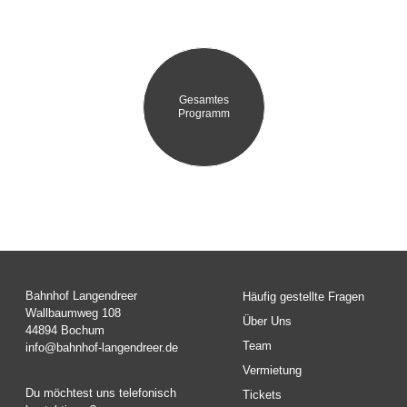
Gesamtes
Programm
Bahnhof Langendreer
Häufig gestellte Fragen
Wallbaumweg 108
Über Uns
44894 Bochum
Team
info@bahnhof-langendreer.de
Vermietung
Du möchtest uns telefonisch
Tickets