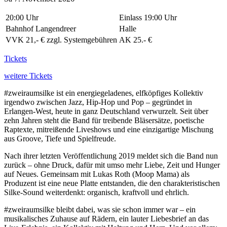
20:00 Uhr
Einlass 19:00 Uhr
Bahnhof Langendreer
Halle
VVK 21,- € zzgl. Systemgebühren
AK 25.- €
Tickets
weitere Tickets
#zweiraumsilke ist ein energiegeladenes, elfköpfiges Kollektiv
irgendwo zwischen Jazz, Hip-Hop und Pop – gegründet in
Erlangen-West, heute in ganz Deutschland verwurzelt. Seit über
zehn Jahren steht die Band für treibende Bläsersätze, poetische
Raptexte, mitreißende Liveshows und eine einzigartige Mischung
aus Groove, Tiefe und Spielfreude.
Nach ihrer letzten Veröffentlichung 2019 meldet sich die Band nun
zurück – ohne Druck, dafür mit umso mehr Liebe, Zeit und Hunger
auf Neues. Gemeinsam mit Lukas Roth (Moop Mama) als
Produzent ist eine neue Platte entstanden, die den charakteristischen
Silke-Sound weiterdenkt: organisch, kraftvoll und ehrlich.
#zweiraumsilke bleibt dabei, was sie schon immer war – ein
musikalisches Zuhause auf Rädern, ein lauter Liebesbrief an das